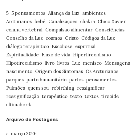
5
5 pensamentos
Aliança da Luz
ambientes
Arcturianos
bebê
Canalizações
chakra
Chico Xavier
coluna vertebral
Compulsão alimentar
Consciências
Conselho da Luz
cosmos
Cristo
Códigos da Luz
diálogo terapêutico
Escoliose
espiritual
Espiritualidade
Fluxo de vida
Hipertireoidismo
Hipotireoidismo
livro
livros
Luz
menisco
Mensagens
nascimento
Origem dos Sintomas
Os Arcturianos
parques
parto humanitário
partos
pensamentos
Pulmões
quem sou
rebirthing
ressignificar
ressignificação
terapêutico
texto
textos
tireoide
ultimaborda
Arquivo de Postagens
março 2026