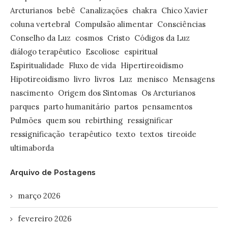
Arcturianos
bebê
Canalizações
chakra
Chico Xavier
coluna vertebral
Compulsão alimentar
Consciências
Conselho da Luz
cosmos
Cristo
Códigos da Luz
diálogo terapêutico
Escoliose
espiritual
Espiritualidade
Fluxo de vida
Hipertireoidismo
Hipotireoidismo
livro
livros
Luz
menisco
Mensagens
nascimento
Origem dos Sintomas
Os Arcturianos
parques
parto humanitário
partos
pensamentos
Pulmões
quem sou
rebirthing
ressignificar
ressignificação
terapêutico
texto
textos
tireoide
ultimaborda
Arquivo de Postagens
março 2026
fevereiro 2026