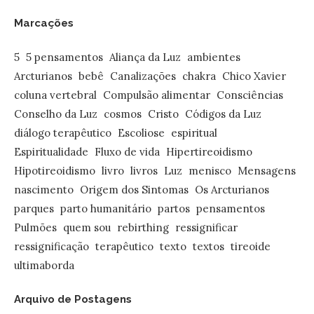
Marcações
5
5 pensamentos
Aliança da Luz
ambientes
Arcturianos
bebê
Canalizações
chakra
Chico Xavier
coluna vertebral
Compulsão alimentar
Consciências
Conselho da Luz
cosmos
Cristo
Códigos da Luz
diálogo terapêutico
Escoliose
espiritual
Espiritualidade
Fluxo de vida
Hipertireoidismo
Hipotireoidismo
livro
livros
Luz
menisco
Mensagens
nascimento
Origem dos Sintomas
Os Arcturianos
parques
parto humanitário
partos
pensamentos
Pulmões
quem sou
rebirthing
ressignificar
ressignificação
terapêutico
texto
textos
tireoide
ultimaborda
Arquivo de Postagens