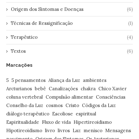
Origem dos Sintomas e Doenças
(6)
Técnicas de Ressignificação
(1)
Terapêutico
(4)
Textos
(6)
Marcações
5
5 pensamentos
Aliança da Luz
ambientes
Arcturianos
bebê
Canalizações
chakra
Chico Xavier
coluna vertebral
Compulsão alimentar
Consciências
Conselho da Luz
cosmos
Cristo
Códigos da Luz
diálogo terapêutico
Escoliose
espiritual
Espiritualidade
Fluxo de vida
Hipertireoidismo
Hipotireoidismo
livro
livros
Luz
menisco
Mensagens
nascimento
Origem dos Sintomas
Os Arcturianos