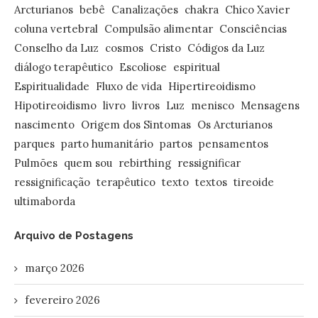
Arcturianos
bebê
Canalizações
chakra
Chico Xavier
coluna vertebral
Compulsão alimentar
Consciências
Conselho da Luz
cosmos
Cristo
Códigos da Luz
diálogo terapêutico
Escoliose
espiritual
Espiritualidade
Fluxo de vida
Hipertireoidismo
Hipotireoidismo
livro
livros
Luz
menisco
Mensagens
nascimento
Origem dos Sintomas
Os Arcturianos
parques
parto humanitário
partos
pensamentos
Pulmões
quem sou
rebirthing
ressignificar
ressignificação
terapêutico
texto
textos
tireoide
ultimaborda
Arquivo de Postagens
março 2026
fevereiro 2026